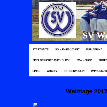
SV We
STARTSEITE
SG WEWES 2026/27
FÜR AFRIKA
SPIELBERICHTE RÜCKBLICK
SVW - SHOP
JUGE
LINKS
ARCHIV
FÖRDERVEREIN
IMPRESSUM
Weintage 201