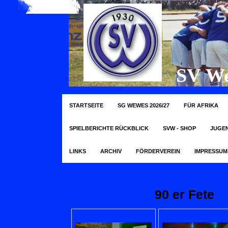
SV We
STARTSEITE
SG WEWES 2026/27
FÜR AFRIKA
SPIELBERICHTE RÜCKBLICK
SVW - SHOP
JUGE
LINKS
ARCHIV
FÖRDERVEREIN
IMPRESSUM
90 er Fete