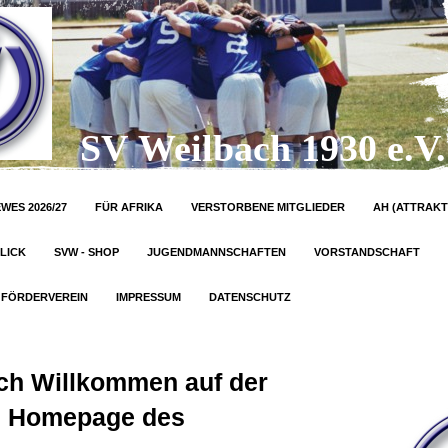
SV Weilbach 1930 e.V.
WES 2026/27
FÜR AFRIKA
VERSTORBENE MITGLIEDER
AH (ATTRAKT
LICK
SVW - SHOP
JUGENDMANNSCHAFTEN
VORSTANDSCHAFT
FÖRDERVEREIN
IMPRESSUM
DATENSCHUTZ
ich Willkommen auf der
Homepage des