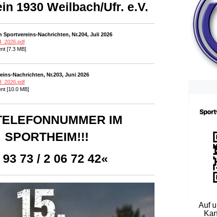
in 1930 Weilbach/Ufr. e.V.
 Sportvereins-Nachrichten, Nr.204, Juli 2026
4_2026.pdf
t [7.3 MB]
eins-Nachrichten, Nr.203, Juni 2026
3_2026.pdf
t [10.0 MB]
 TELEFONNUMMER IM
SPORTHEIM!!!
 93 73 / 2 06 72 42«
Auf 
Kan