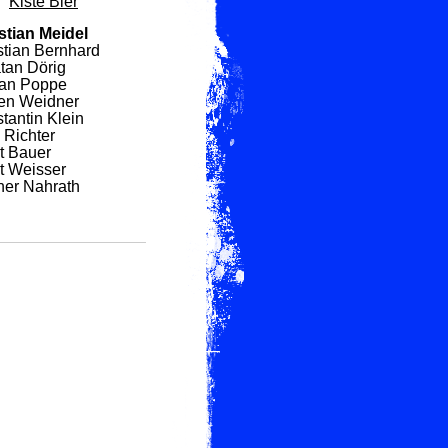
Kiste Bier
stian Meidel
stian Bernhard
tan Dörig
ian Poppe
en Weidner
tantin Klein
 Richter
t Bauer
t Weisser
ner Nahrath