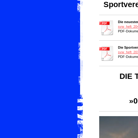
Sportvere
Die neuesten
svw_heft_20
PDF-Dokumen
Die Sportver
svw_heft_20
PDF-Dokumen
DIE
»0