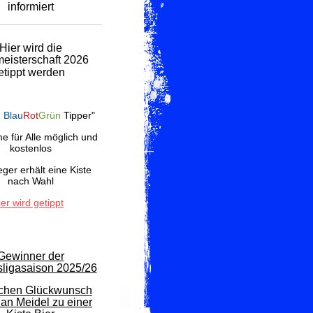
informiert
Hier wird die
eisterschaft 2026
etippt werden
G
Blau
Rot
Grün
Tipper"
e für Alle möglich und
kostenlos
ger erhält eine Kiste
nach Wahl
ier wird getippt
Gewinner der
ligasaison 2025/26
ichen Glückwunsch
ian Meidel zu einer