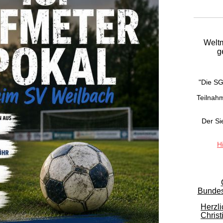
Weltm
g
"Die S
Teilnahm
Der Sie
H
Bundes
Herzl
Christ