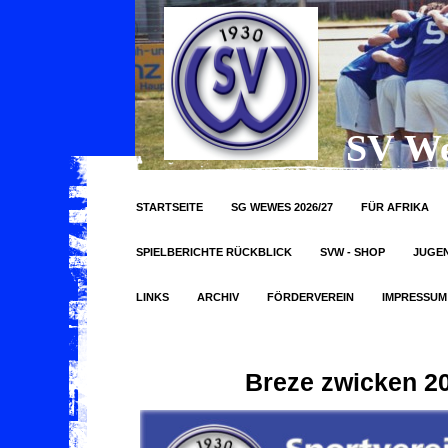
SV We
STARTSEITE
SG WEWES 2026/27
FÜR AFRIKA
SPIELBERICHTE RÜCKBLICK
SVW - SHOP
JUGE
LINKS
ARCHIV
FÖRDERVEREIN
IMPRESSUM
Breze zwicken 2