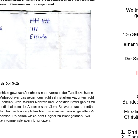
berwiegt. Gewonnen und nix angebrannt.
Weltm
g
"Die S
Teilnahm
Der Sie
H
th 0:4 (0:2)
chkeit gewesen Anschluss nach vorne in der Tabelle zu halten.
Aufgebot war das gegen den nicht sehr starken Favoriten nicht
Bundes
, Christian Groh, Werner Nahrath und Sebastian Bayer gab es zu
icht die Leistung der Anderen schmälern. Sie waren stets bemüht.
Herzl
Ekici hat nach anfänglicher Nervosität immer besser gehalten. An
chtlos. Da haben wir es dem Gegner zu leicht gemacht. Wir
Christ
en konnten sie aber nicht nutzen.
1.
Chri
2. Chri