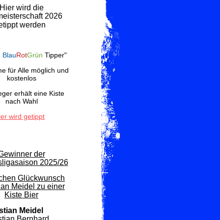
Hier wird die
eisterschaft 2026
etippt werden
G
Blau
Rot
Grün
Tipper"
e für Alle möglich und
kostenlos
ger erhält eine Kiste
nach Wahl
ier wird getippt
Gewinner der
ligasaison 2025/26
ichen Glückwunsch
ian Meidel zu einer
Kiste Bier
stian Meidel
stian Bernhard