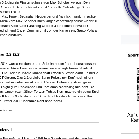
m 3:1 ging ein Pfostenschuss von Max Schober voraus. Den
n Bernhard. Den Endstand zum 4:1 erzielte Collenbergs Stefan
erten Treffer.
r Max Kuger, Sebastian Neuberger und Yannick Hornich machten
ßerdem kam Max Schober nach langer Verletzungspause wieder zu
sten Spiel nach Fasching werden auch hoffentlich wieder
edrich und Oliver Deuchert mit von der Partie sein. Santo Pollara
ochen ausfallen.
au 2:2 (2:2)
 2014 wurde mit dem ersten Spiel im neuen Jahr abgeschlossen.
hweren Geläuf war es insgesamt ein ausgeglichenes Spiel mit
 Die Tore für unsere Mannschaft erzielten Stefan Zahn. Er nutzte
:0 Führung. Das 2:1 erzielte Santo Pollara per Kopf nach einem
ntlich eher selten vorakommt. Carsten Dittmann gab ein gutes
 zeigte gute Reaktionen und kam auch rechtzeitig aus dem Tor
n. Unser etatmäßiger Torwart Tobias Kern machte ein gutes Spiel
ft hatte Glück, dass der Schiedsrichter durch eine zweifelhafte
n Treffer der Rüdenauer nicht anerkannte.
eiter so.
Auf 
Kan
nberg II
die Torschützen. Links die 100% igen Vergebenen und der vergebene