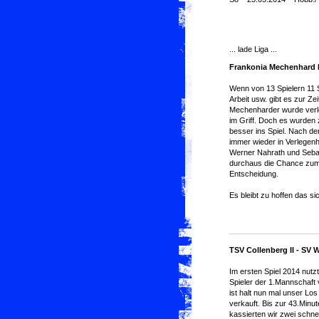
... lade Liga ...
Frankonia Mechenhard II
Wenn von 13 Spielern 11 Sp
Arbeit usw. gibt es zur Z
Mechenharder wurde verlor
im Griff. Doch es wurde
besser ins Spiel. Nach d
immer wieder in Verlegenh
Werner Nahrath und Seba
durchaus die Chance zum 
Entscheidung.
Es bleibt zu hoffen das s
TSV Collenberg II - SV W
Im ersten Spiel 2014 nutzt
Spieler der 1.Mannschaft
ist halt nun mal unser Lo
verkauft. Bis zur 43.Minut
kassierten wir zwei schne