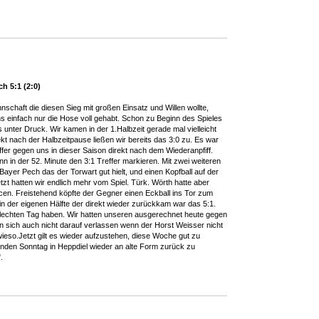
h 5:1 (2:0)
schaft die diesen Sieg mit großen Einsatz und Willen wollte,
ns einfach nur die Hose voll gehabt. Schon zu Beginn des Spieles
 unter Druck. Wir kamen in der 1.Halbzeit gerade mal vielleicht
kt nach der Halbzeitpause ließen wir bereits das 3:0 zu. Es war
ffer gegen uns in dieser Saison direkt nach dem Wiederanpfiff.
n in der 52. Minute den 3:1 Treffer markieren. Mit zwei weiteren
ayer Pech das der Torwart gut hielt, und einen Kopfball auf der
tzt hatten wir endlich mehr vom Spiel. Türk. Wörth hatte aber
en. Freistehend köpfte der Gegner einen Eckball ins Tor zum
 in der eigenen Hälfte der direkt wieder zurückkam war das 5:1.
lechten Tag haben. Wir hatten unseren ausgerechnet heute gegen
n sich auch nicht darauf verlassen wenn der Horst Weisser nicht
wieso.Jetzt gilt es wieder aufzustehen, diese Woche gut zu
nden Sonntag in Heppdiel wieder an alte Form zurück zu
.