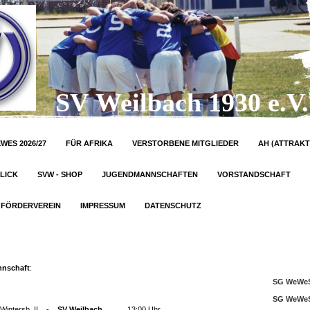
SV Weilbach 1930 e.V.
WES 2026/27
FÜR AFRIKA
VERSTORBENE MITGLIEDER
AH (ATTRAKT
LICK
SVW - SHOP
JUGENDMANNSCHAFTEN
VORSTANDSCHAFT
FÖRDERVEREIN
IMPRESSUM
DATENSCHUTZ
nnschaft
:
SG WeWeS
SG WeWeS
Wintersb. II -
SV Weilbach
13:00 Uhr