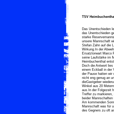
TSV Heimbuchenthal 
Das Unentschieden le
das Unentschieden g
starke Reservemannsc
unsere Mannschaft wie
Stefan Zahn auf die L
Wirkung.In der Abwehr
Ersatztorwart Marco 
seine Laufstärke im M
Heimbuchenthal entst
Doch die Antwort lies
einem Eckball in der 
der Pause hatten wir
nicht eng genug an u
dieGastgeber wiederu
Winkel aus 20 Metern 
aus.In der Folgezeit
Treffer zu markieren
beider Mannschaften l
Am kommenden Sonnta
Mannschaft was für un
des Gegners zu oft a