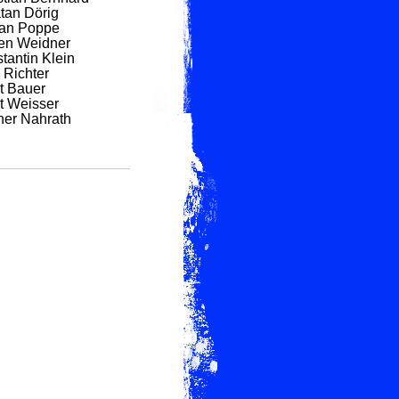
tan Dörig
ian Poppe
en Weidner
tantin Klein
 Richter
t Bauer
t Weisser
ner Nahrath