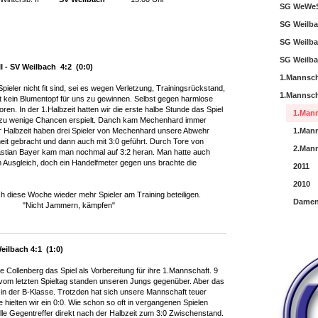
SG WeWeS
SG Weilba
SG Weilba
SG Weilba
 - SV Weilbach 4:2 (0:0)
1.Mannsch
ieler nicht fit sind, sei es wegen Verletzung, Trainingsrückstand,
1.Mannsch
eit kein Blumentopf für uns zu gewinnen. Selbst gegen harmlose
en. In der 1.Halbzeit hatten wir die erste halbe Stunde das Spiel
1.Mann
n zu wenige Chancen erspielt. Danch kam Mechenhard immer
er Halbzeit haben drei Spieler von Mechenhard unsere Abwehr
1.Mann
eit gebracht und dann auch mit 3:0 geführt. Durch Tore von
2.Mann
stian Bayer kam man nochmal auf 3:2 heran. Man hatte auch
Ausgleich, doch ein Handelfmeter gegen uns brachte die
2011
2010
ich diese Woche wieder mehr Spieler am Training beteiligen.
Damen
"Nicht Jammern, kämpfen"
eilbach 4:1 (1:0)
e Collenberg das Spiel als Vorbereitung für ihre 1.Mannschaft. 9
 vom letzten Spieltag standen unseren Jungs gegenüber. Aber das
s in der B-Klasse. Trotzden hat sich unsere Mannschaft teuer
e hielten wir ein 0:0. Wie schon so oft in vergangenen Spielen
lle Gegentreffer direkt nach der Halbzeit zum 3:0 Zwischenstand.