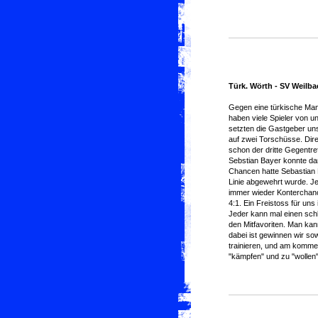
Türk. Wörth - SV Weilbac
Gegen eine türkische Mann
haben viele Spieler von u
setzten die Gastgeber uns
auf zwei Torschüsse. Dire
schon der dritte Gegentre
Sebstian Bayer konnte dan
Chancen hatte Sebastian B
Linie abgewehrt wurde. Je
immer wieder Konterchanc
4:1. Ein Freistoss für uns
Jeder kann mal einen sch
den Mitfavoriten. Man kan
dabei ist gewinnen wir so
trainieren, und am komme
"kämpfen" und zu "wollen"