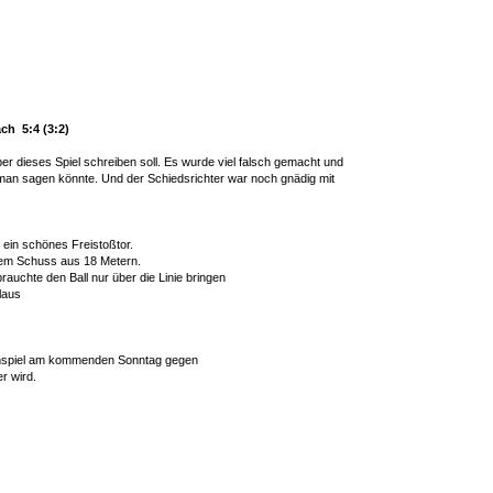
ch 5:4 (3:2)
 dieses Spiel schreiben soll. Es wurde viel falsch gemacht und
man sagen könnte. Und der Schiedsrichter war noch gnädig mit
 ein schönes Freistoßtor.
inem Schuss aus 18 Metern.
auchte den Ball nur über die Linie bringen
laus
imspiel am kommenden Sonntag gegen
r wird.