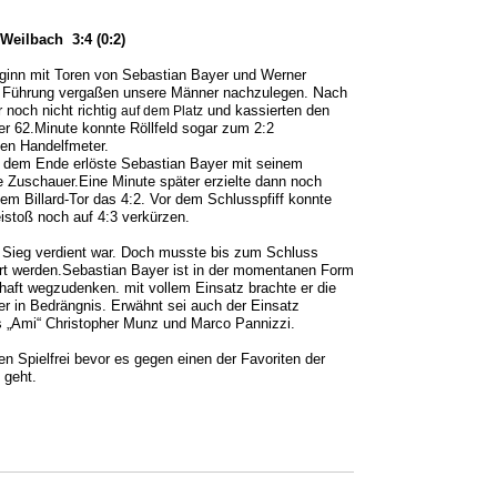
 Weilbach 3:4 (0:2)
inn mit Toren von Sebastian Bayer und Werner
N
0 Führung vergaßen unsere Männer nachzulegen.
ach
 noch nicht richtig
und kassierten den
auf
dem Platz
der 62.Minute konnte Röllfeld sogar zum 2:2
nen Handelfmeter.
r dem Ende erlöste Sebastian Bayer mit seinem
e Zuschauer.Eine Minute später erzielte dann noch
em Billard-Tor das 4:2. Vor dem Schlusspfiff konnte
eistoß noch auf 4:3 verkürzen.
 Sieg verdient war. Doch musste bis zum Schluss
ert werden.Sebastian Bayer ist in der momentanen Form
haft wegzudenken. mit vollem Einsatz brachte er die
er in Bedrängnis. Erwähnt sei auch der Einsatz
 „Ami“ Christopher Munz und Marco Pannizzi.
n Spielfrei bevor es gegen einen der Favoriten der
 geht.