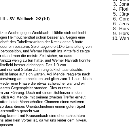
3. Jona
4. Flor
5. Jürg
6. Cons
II - SV Weilbach 2:2 (1:1)
6. Jens
8. Hors
tzte Woche gegen Weckbach II fühlte sich schlecht,
9. Hors
egen Heimbuchenthal schon besser an. Gegen eine
10. Wer
haft des Tabellenzweiten der Kreisklasse 3 hatte
der ein besseres Spiel abgeliefert.Die Umstellung von
iberoposition, und Werner Nahrath ins Mittelfeld zeigte
 stand man die meiste Zeit sicher, so dass
Panizzi wenig zu tun hatte, und Werner Nahrath konnte
ittelfeld besser einbringen. Das 1:0 von
and nur weil Stefan Zahn unglücklich ausrutschte.
 nicht lange auf sich warten. Adi Mendel reagierte nach
Verwirrung am schnellsten und glich zum 1:1 aus. Nach
 wieder eine Phase die etwas schwächer war und wir
nseren Gegenspieler standen. Dies nutzten
m zur Führung. Doch mit einem Schlenzer in den
glich Adi Mendel mit seinem zweiten Treffer erneut
 hatten beide Mannschaften Chancen einen weiteren
, so dass dieses Unentschiedenin einem guten Spiel
etztendlich gerecht war.
g kommt mit Krausenbach eine eher schlechtere
s aber kein Vorteil ist, da wir uns leider dem Niveau
npassen.