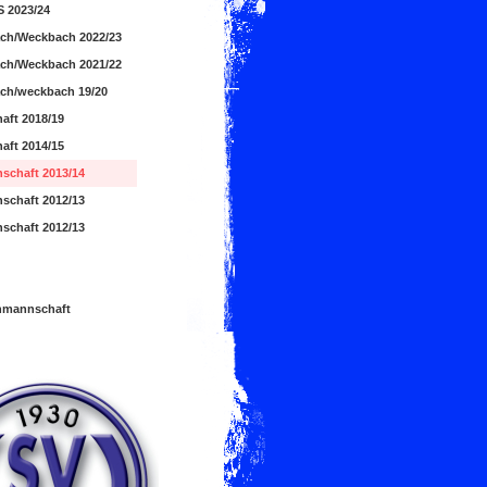
 2023/24
ch/Weckbach 2022/23
ch/Weckbach 2021/22
ch/weckbach 19/20
aft 2018/19
aft 2014/15
schaft 2013/14
schaft 2012/13
schaft 2012/13
mannschaft