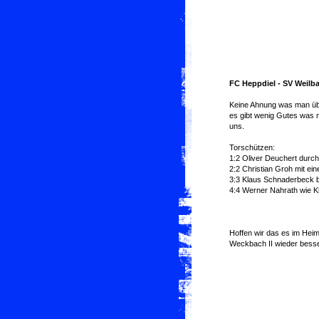
FC Heppdiel - SV Weilba
Keine Ahnung was man über
es gibt wenig Gutes was 
uns.
Torschützen:
1:2 Oliver Deuchert durch
2:2 Christian Groh mit e
3:3 Klaus Schnaderbeck br
4:4 Werner Nahrath wie K
Hoffen wir das es im He
Weckbach II wieder besse