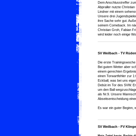
Dem Anschlusstreffer zu
Abpraller nutzte Christia
Lindner mit einem sehensw
Unsere drei Jugendspiele
ihre Sache sehr gut. Au
seinem Comeback. Im näch
Christian Groh, Fabian Fri
wird leider noch einige W
SV Weilbach - TV Rüden
Die erste Trainingswoche
Bei gutem Wetter aber sc
einem gerechten Ergebnis.
einen Torwartfehler zur 1
Eckball, was bei uns eige
Debüt im Tor des SVW. Er
um den Ball wegzuschlage
als Nr.9. Unsere Mannscha
Abseitsentscheidung eine
Es war ein guter Beginn, w
SV Weilbach - FV Klinge
Mein Zettel heute: Rechts 