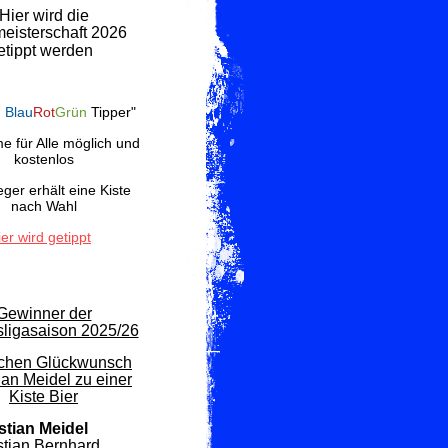
Hier wird die
eisterschaft 2026
etippt werden
G
Blau
Rot
Grün
Tipper"
e für Alle möglich und
kostenlos
ger erhält eine Kiste
nach Wahl
ier wird getippt
Gewinner der
ligasaison 2025/26
ichen Glückwunsch
ian Meidel zu einer
Kiste Bier
stian Meidel
stian Bernhard