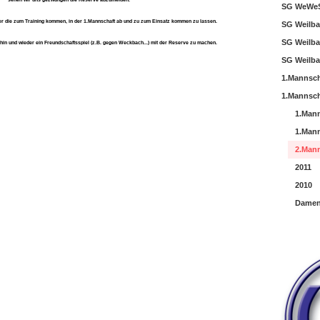
SG WeWeS
er die zum Training kommen, in der 1.Mannschaft ab und zu zum Einsatz kommen zu lassen.
SG Weilba
SG Weilba
in und wieder ein Freundschaftsspiel (z.B. gegen Weckbach...) mit der Reserve zu machen.
SG Weilba
1.Mannsch
1.Mannsch
1.Mann
1.Mann
2.Mann
2011
2010
Damen