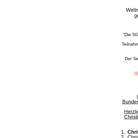
Weltm
g
"Die S
Teilnahm
Der Sie
H
Bundes
Herzl
Christ
1.
Chri
2. Chri