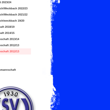
 2023/24
ch/Weckbach 2022/23
ch/Weckbach 2021/22
ch/weckbach 19/20
aft 2018/19
aft 2014/15
schaft 2013/14
schaft 2012/13
schaft 2012/13
mannschaft