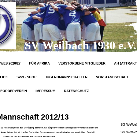
SV Weilbach 1930 e.V.
WES 2026/27
FÜR AFRIKA
VERSTORBENE MITGLIEDER
AH (ATTRAKT
LICK
SVW - SHOP
JUGENDMANNSCHAFTEN
VORSTANDSCHAFT
FÖRDERVEREIN
IMPRESSUM
DATENSCHUTZ
Mannschaft 2012/13
SG WeWeS
 15 Reservespieler zur Verfügung standen, hat Jürgen Weidner schon gestern versucht diese zu
SG WeWeS
 kann. Leider hat sich außer Sebastian Bayer niemand gemeldet oder war erreichbar. Deshalb
sehen wir uns gezwungen die Reserve abzumelden.