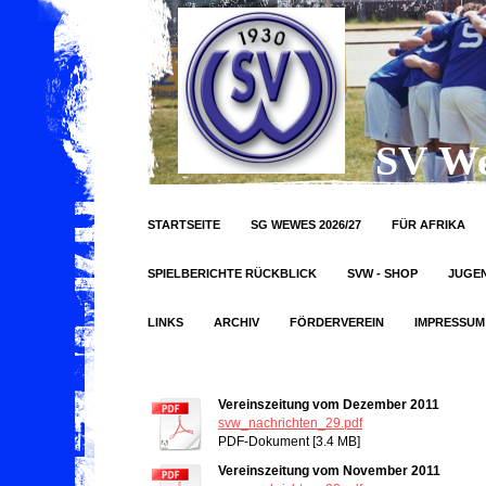
SV We
STARTSEITE
SG WEWES 2026/27
FÜR AFRIKA
SPIELBERICHTE RÜCKBLICK
SVW - SHOP
JUGE
LINKS
ARCHIV
FÖRDERVEREIN
IMPRESSUM
Vereinszeitung vom Dezember 2011
svw_nachrichten_29.pdf
PDF-Dokument [3.4 MB]
Vereinszeitung vom November 2011